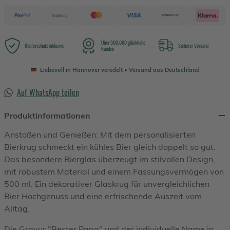
Über 500.000 glückliche
Käuferschutz inklusive
Sicherer Versand
Kunden
Liebevoll in Hannover veredelt • Versand aus Deutschland
Auf WhatsApp teilen
Produktinformationen
Anstoßen und Genießen: Mit dem personalisierten
Bierkrug schmeckt ein kühles Bier gleich doppelt so gut.
Das besondere Bierglas überzeugt im stilvollen Design,
mit robustem Material und einem Fassungsvermögen von
500 ml. Ein dekorativer Glaskrug für unvergleichlichen
Bier Hochgenuss und eine erfrischende Auszeit vom
Alltag.
Die Gravur "Bester Papa" und der individuelle Name in