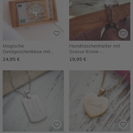
Magische
Handtaschenhalter mit
Geldgeschenkbox mit
Gravur Krone -
Gravur Jugendweihe -
Personalisiert
24,95 €
19,95 €
Baum