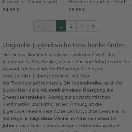
Kompass - Personalisiert
Herrenarmband mit Beads
Schwarz - mit Gravur
34,95 €
29,95 €
1
2
Originelle Jugendweihe Geschenke finden
Herzlich willkommen in unserer exklusiven Welt der
Jugendweihe Geschenke, wo wir eine sorgfältig kuratierte
Auswahl an besonderen Präsenten für diesen
bedeutenden Lebensabschnitt im Leben
der
Teenager
präsentieren.
Die Jugendweihe
, auch als
Jugendfeier bekannt,
markiert einen Übergang ins
Erwachsenenleben
. Analog zur protestantischen
Konfirmation und katholischen Firmung ist die
Jugendweihe eine Zeremonie des Erwachsenwerdens. In
der Regel
erfolgt diese Weihe im Alter von etwa 14
Jahren
nach einer mehrmonatigen Vorbereitung durch