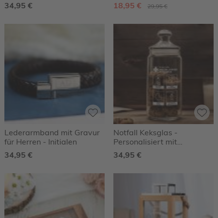
Geokoordinaten - Roségold
34,95 €
18,95 €
29,95 €
- Personalisiert
Lederarmband mit Gravur
Notfall Keksglas -
für Herren - Initialen
Personalisiert mit
individueller Gravur
34,95 €
34,95 €