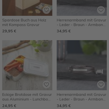
Spardose Buch aus Holz
Herrenarmband mit Gravur
mit Kompass Gravur
- Leder - Braun - Armband
mit Römischen Zahlen
29,95 €
34,95 €
Eckige Brotdose mit Gravur
Herrenarmband mit Gravur
aus Aluminium - Lunchbox
- Leder - Braun - Armband
- Personalisiert
mit Name
24,95 €
34,95 €