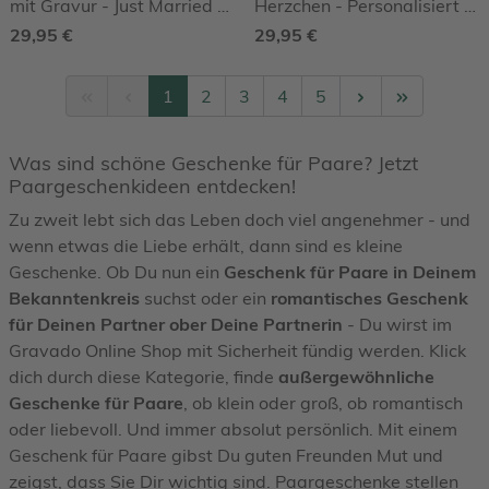
mit Gravur - Just Married -
Herzchen - Personalisiert -
Personalisiert
2er Set
29,95 €
29,95 €
1
2
3
4
5
Was sind schöne Geschenke für Paare? Jetzt
Paargeschenkideen entdecken!
Zu zweit lebt sich das Leben doch viel angenehmer - und
wenn etwas die Liebe erhält, dann sind es kleine
Geschenke. Ob Du nun ein
Geschenk für Paare in Deinem
Bekanntenkreis
suchst oder ein
romantisches Geschenk
für Deinen Partner ober Deine Partnerin
- Du wirst im
Gravado Online Shop mit Sicherheit fündig werden. Klick
dich durch diese Kategorie, finde
außergewöhnliche
Geschenke für Paare
, ob klein oder groß, ob romantisch
oder liebevoll. Und immer absolut persönlich. Mit einem
Geschenk für Paare gibst Du guten Freunden Mut und
zeigst, dass Sie Dir wichtig sind. Paargeschenke stellen