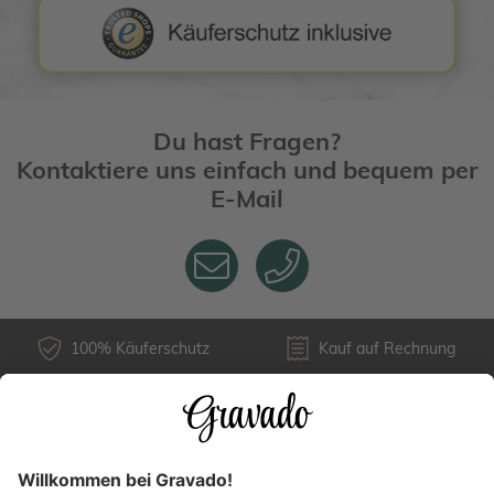
Du hast Fragen?
Kontaktiere uns einfach und bequem per
E-Mail
100% Käuferschutz
Kauf auf Rechnung
Kundenservice
Versandarten