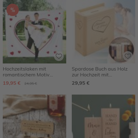
%
Hochzeitslaken mit
Spardose Buch aus Holz
romantischem Motiv
zur Hochzeit mit
Wortherz
Herzgravur
19,95 €
29,95 €
24,95 €