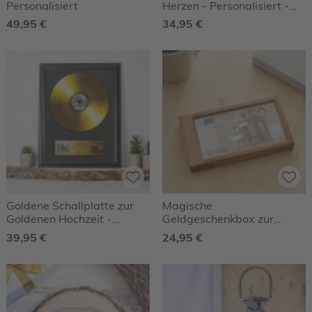
Personalisiert
Herzen - Personalisiert -
2er Set Weißweinglas
49,95 €
34,95 €
Goldene Schallplatte zur
Magische
Goldenen Hochzeit -
Geldgeschenkbox zur
Personalisiert
Hochzeit
39,95 €
24,95 €