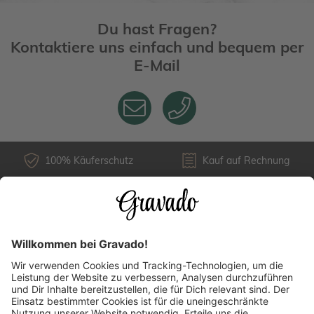
Du hast Fragen?
Kontaktiere uns einfach und bequem per
E-Mail
100% Käuferschutz
Kauf auf Rechnung
Kundenservice
Versandarten
Über uns