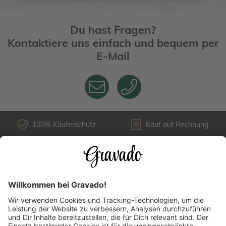
Du hast Fragen?
Kontaktiere uns einfach und bequem per
E-Mail
100% Käuferschutz
Kauf auf Rechnung
Kundenservice
Versandarten
Über uns