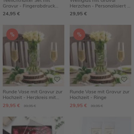
Gravur - Fingerabdruck
Herzchen - Personalisiert -
Herz
2er Set
24,95 €
29,95 €
%
%
Runde Vase mit Gravur zur
Runde Vase mit Gravur zur
Hochzeit - Herzkreis mit
Hochzeit - Ringe
Ringen
29,95 €
29,95 €
39,95 €
39,95 €