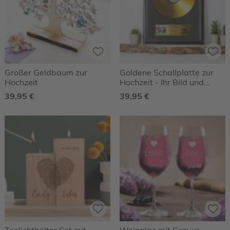
Großer Geldbaum zur
Goldene Schallplatte zur
Hochzeit
Hochzeit - Ihr Bild und
Name auf der Platte
39,95 €
39,95 €
Teelichthalter Set mit
Weinglas mit Gravur