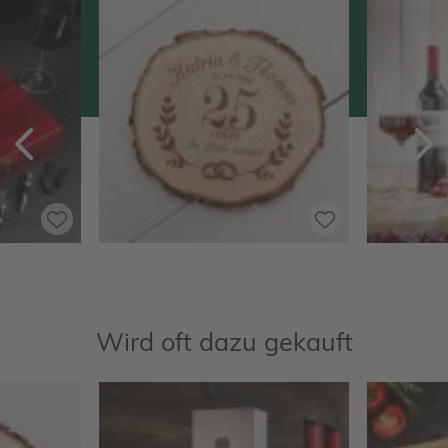
Zurück
V
Wird oft dazu gekauft