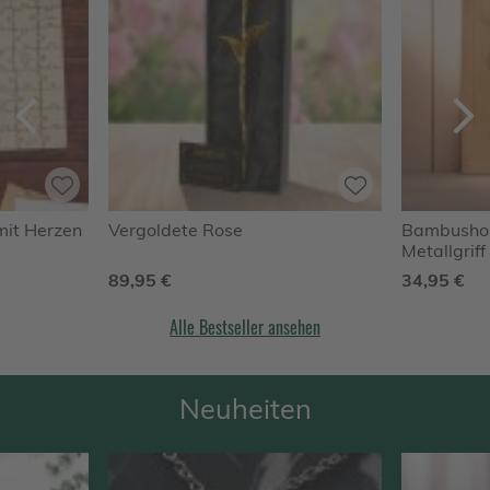
Zurück
V
mit Herzen
Vergoldete Rose
Bambusholz
Metallgriff
Ehe
89,95 €
34,95 €
Alle Bestseller ansehen
Neuheiten