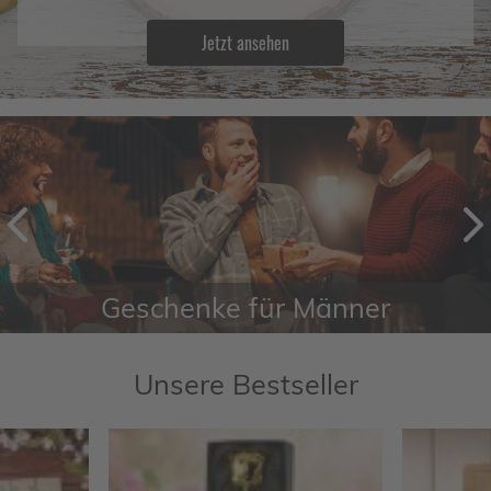
Jetzt ansehen
Zurück
V
Geschenke für Männer
Unsere Bestseller