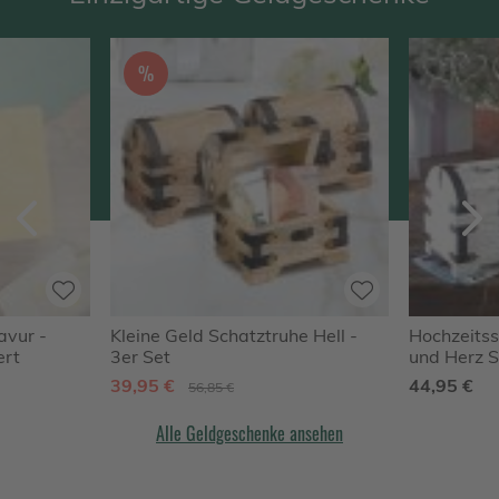
%
Zurück
V
avur -
Kleine Geld Schatztruhe Hell -
Hochzeitss
ert
3er Set
und Herz S
zur Hochze
39,95 €
44,95 €
56,85 €
Alle Geldgeschenke ansehen