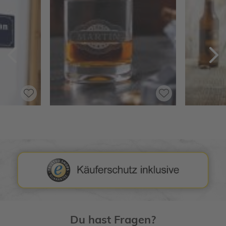
Zurück
V
Du hast Fragen?