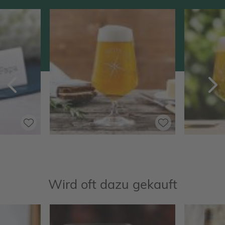
Zurück
V
Wird oft dazu gekauft