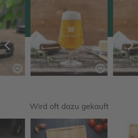
Zurück
V
Wird oft dazu gekauft