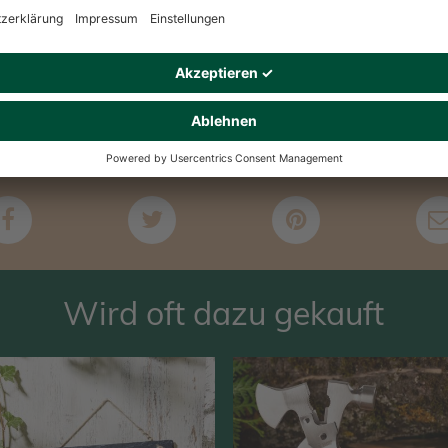
Alle Rezensio
Keine B
Produkt
Dieses Produkt gefällt Dir? Teile es!
Wird oft dazu gekauft