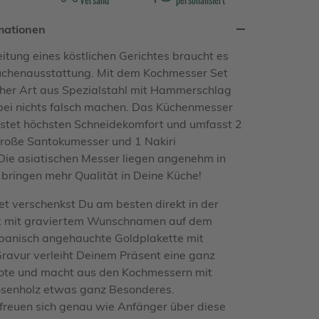
mationen
eitung eines köstlichen Gerichtes braucht es
Küchenausstattung. Mit dem Kochmesser Set
her Art aus Spezialstahl mit Hammerschlag
bei nichts falsch machen. Das Küchenmesser
stet höchsten Schneidekomfort und umfasst 2
große Santokumesser und 1 Nakiri
ie asiatischen Messer liegen angenehm in
bringen mehr Qualität in Deine Küche!
t verschenkst Du am besten direkt in der
x mit graviertem Wunschnamen auf dem
apanisch angehauchte Goldplakette mit
 Gravur verleiht Deinem Präsent eine ganz
Note und macht aus den Kochmessern mit
osenholz etwas ganz Besonderes.
freuen sich genau wie Anfänger über diese