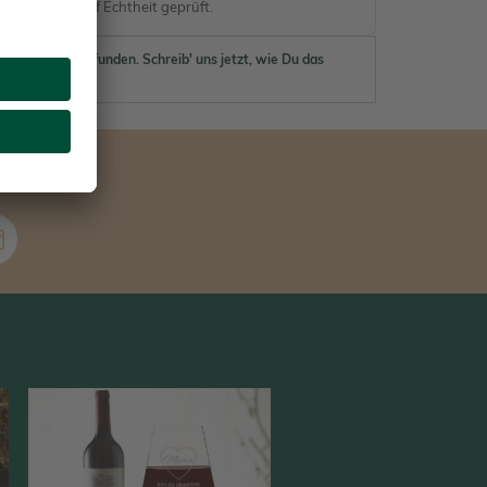
nen werden auf Echtheit geprüft.
ewertungen gefunden. Schreib' uns jetzt, wie Du das
 findest.