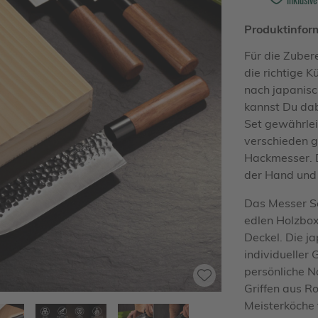
Produktinfor
Für die Zuber
die richtige 
nach japanisc
kannst Du da
Set gewährlei
verschieden 
Hackmesser. D
der Hand und 
Das Messer Se
edlen Holzbo
Deckel. Die j
individueller
persönliche 
Griffen aus R
Meisterköche 