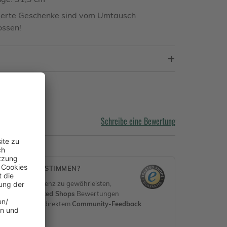
sierte Geschenke sind vom Umtausch
ossen!
ngen
Schreibe eine Bewertung
MEN DIESE STIMMEN?
 und Transparenz zu gewährleisten,
rifizierte
Trusted Shops
Bewertungen
erifiziert) mit direktem
Community-Feedback
en.