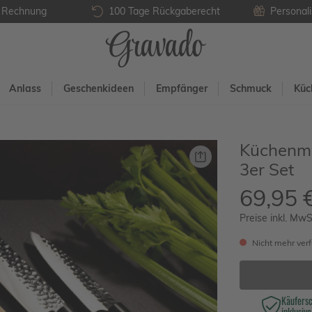
f Rechnung
100 Tage Rückgaberecht
Personali
Anlass
Geschenkideen
Empfänger
Schmuck
Küc
Küchenme
3er Set
69,95 
Preise inkl. MwS
Nicht mehr ver
Käufers
inklusive