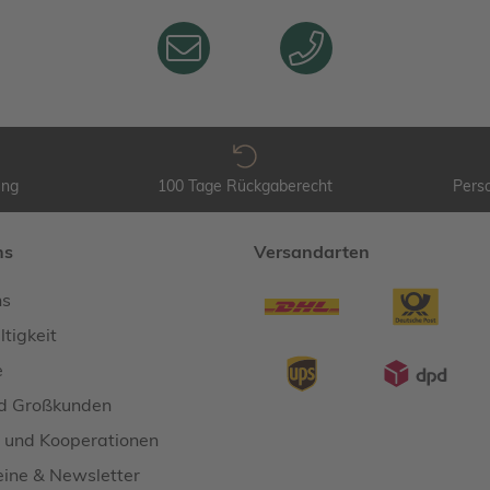
ung
100 Tage Rückgaberecht
Perso
ns
Versandarten
ns
tigkeit
e
d Großkunden
 und Kooperationen
ine & Newsletter