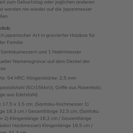
it zum Geburtstag oder jeglichen anderen
d werden nie wieder auf die Japanmesser
llen.
lick:
h japanischer Art in gravierter Holzbox für
er Familie
2 Santokumessern und 1 Nakirimesser
dueller Namensgravur auf dem Deckel der
box
te: 54 HRC; Klingenstärke: 2,5 mm
Spezialstahl (5Cr15MoV); Griffe aus Rosenholz;
ge aus Edelstahl)
 17,5 x 3,5 cm; (Santoku-Kochmesser 1)
ge 18,3 cm / Gesamtlänge 32,5 cm; (Santoku
r 2) Klingenlänge 16,2 cm / Gesamtlänge
Nakiri Hackmesser) Klingenlänge 16,5 cm /
ge: 31,3 cm