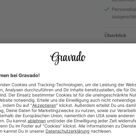
Personali
ausgeschl
Überblick
Bewertu
WOHER KOM
Um Vertrauen
mischen wir ve
(unabhängig v
unserer Kund