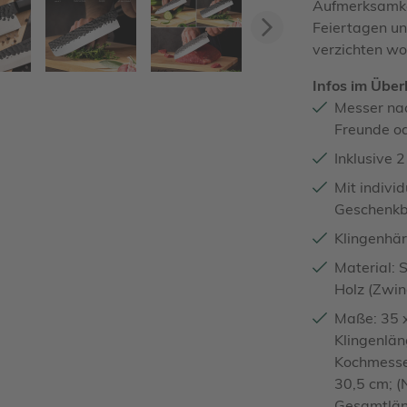
Aufmerksamke
Feiertagen un
Vorwärts
verzichten wo
Infos im Überb
Messer nac
Freunde od
Inklusive 
Mit indivi
Geschenk
Klingenhär
Material: 
Holz (Zwin
Maße: 35 x
Klingenlän
Kochmesse
30,5 cm; (
Gesamtlän