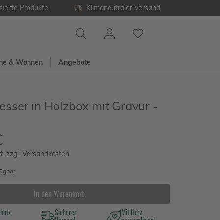
sierte Produkte
Klimaneutraler Versand
he & Wohnen
Angebote
sser in Holzbox mit Gravur -
€
t. zzgl. Versandkosten
fügbar
In den Warenkorb
chutz
Sicherer
Mit Herz
Versand
personalisiert