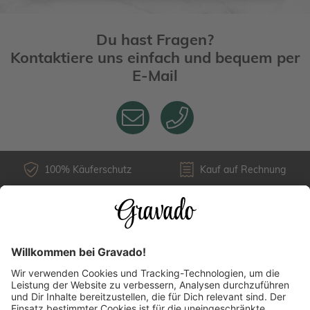
Du hast Fragen?
Kontaktiere uns einfach und bequem per
E-Mail
100% Käuferschutz
Kauf auf Rechnung
Kundenservice
Versandarten
Über uns