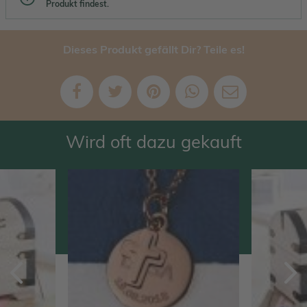
Produkt findest.
Dieses Produkt gefällt Dir? Teile es!
Wird oft dazu gekauft
Zurück
V