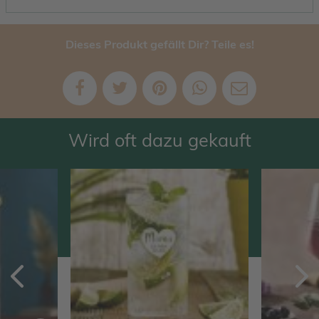
Dieses Produkt gefällt Dir? Teile es!
Wird oft dazu gekauft
Zurück
V