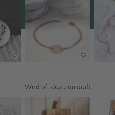
Zurück
V
Wird oft dazu gekauft