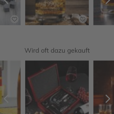
Zurück
V
Wird oft dazu gekauft
Zurück
V