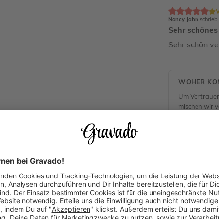
V
Nancy Jahn
schrieb
Sehr schönes
Sehr schön ve
WOHER KOM
Um Vertrauen
mischen wir ve
(unabhängig v
unserer Kund
Alle Rezensio
Dieses Produkt gefällt Dir? Teile es!