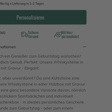
fertig • Lieferung in 1–2 Tagen
Personalisieren
chutz
Sicherer
Mit Herz
Versand
personalisiert
mationen
ch ein Genießer zum Geburtstag wünschen?
dlich Genuß. Perfekt: Unsere Whiskysteine in
 mit Gravur - Elegant.
, aber unverdünnt? Da sind Kühlsteine eine
sere Whiskysteine in edler Holzbox mit Gravur
d eine ganz besondere Variante davon, nämlich
e schickem Samtsäckchen und individuell
schenkbox - in ideales persönliches Geschenk
eunde zum Geburtstag - oder zum einem