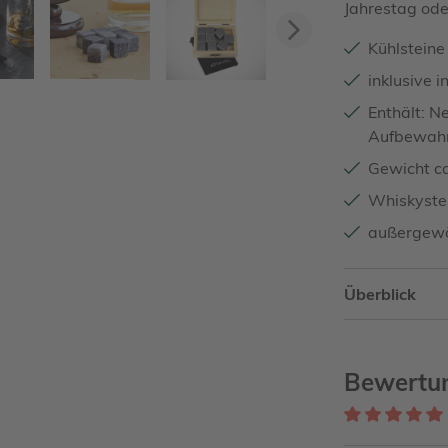
Jahrestag ode
Vorwärts
Kühlstein
inklusive 
Enthält: N
Aufbewahr
Gewicht ca
Whiskystei
außergewö
Überblick
Bewertun