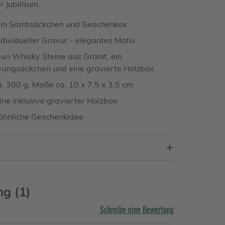
r Jubiläum.
e in Samtsäckchen und Geschenkox
individueller Gravur - elegantes Motiv
eun Whisky Steine aus Granit, ein
ungsäckchen und eine gravierte Holzbox
. 300 g, Maße ca. 10 x 7,5 x 3,5 cm
ne inklusive gravierter Holzbox
hnliche Geschenkidee
g (1)
Schreibe eine Bewertung