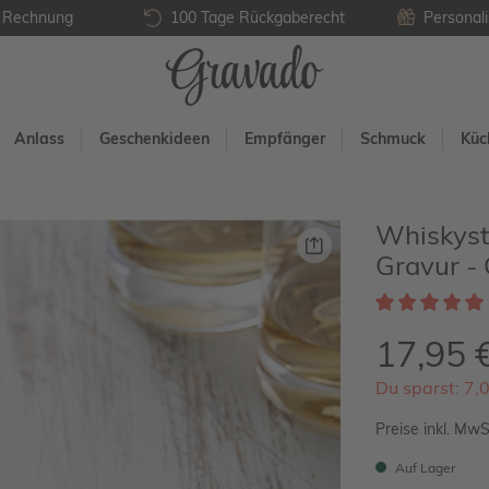
f Rechnung
100 Tage Rückgaberecht
Personali
Anlass
Geschenkideen
Empfänger
Schmuck
Küc
Whiskyste
Gravur -
17,95 
Du sparst: 7,
Preise inkl. MwS
Auf Lager