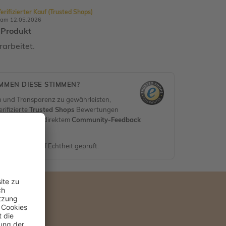
erifizierter Kauf (Trusted Shops)
 am 12.05.2026
 Produkt
rarbeitet.
MEN DIESE STIMMEN?
 und Transparenz zu gewährleisten,
rifizierte
Trusted Shops
Bewertungen
erifiziert) mit direktem
Community-Feedback
en.
nen werden auf Echtheit geprüft.