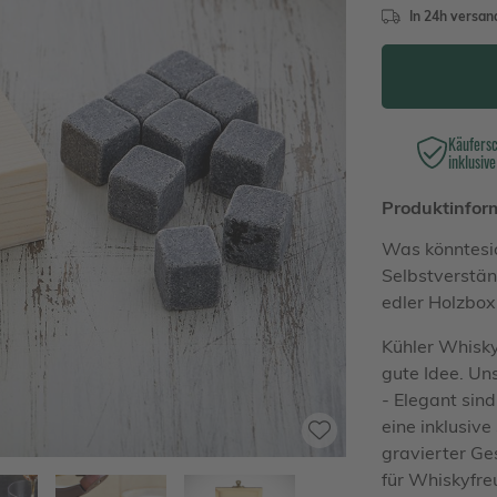
In 24h versand
Käufers
inklusive
Produktinfor
Was könntesi
Selbstverstän
edler Holzbox
Kühler Whisky
gute Idee. Un
- Elegant sin
eine inklusiv
gravierter Ge
für Whiskyfr