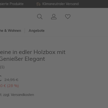
sierte Produkte
Klimaneutraler Versand
he & Wohnen
Angebote
ine in edler Holzbox mit
 Genießer Elegant
(1)
€
24,95 €
00 € (28 %)
t. zzgl. Versandkosten