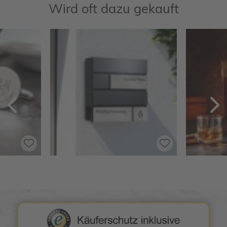
Wird oft dazu gekauft
Zurück
V