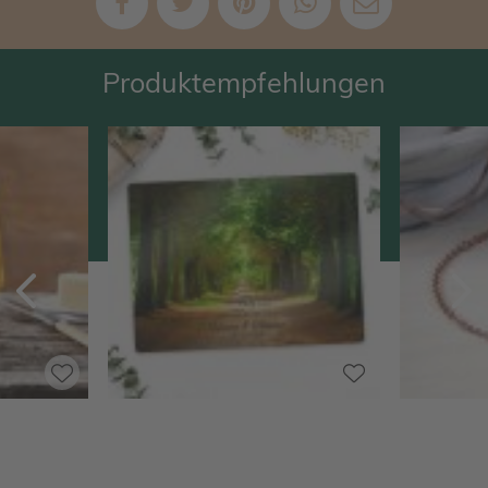
Produktempfehlungen
Zurück
V