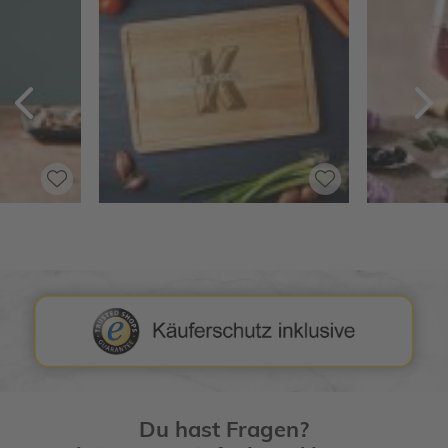
Zurück
V
Du hast Fragen?