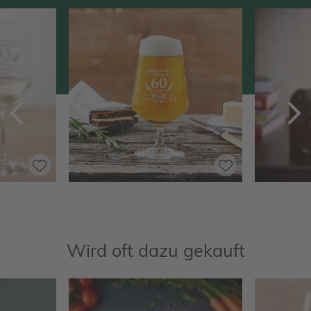
Zurück
V
Wird oft dazu gekauft