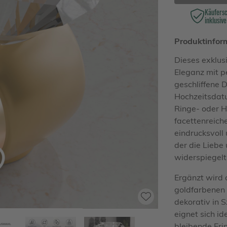
Käufers
inklusive
Produktinfor
Dieses exklusi
Eleganz mit p
geschliffene 
Hochzeitsdatu
Ringe- oder H
facettenreiche
eindrucksvoll
der die Liebe
widerspiegelt
Ergänzt wird 
goldfarbenen 
dekorativ in 
eignet sich i
bleibende Eri