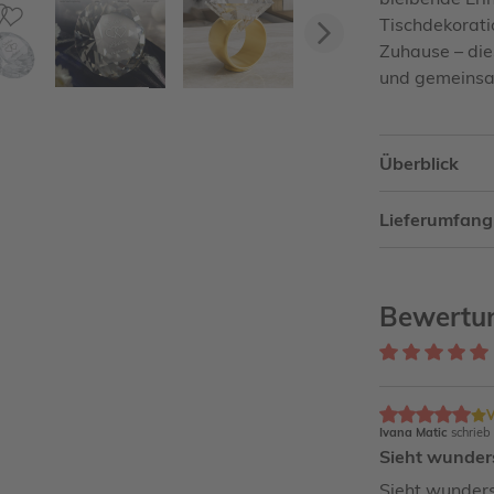
Tischdekorati
Vorwärts
Zuhause – dies
und gemeinsa
Überblick
Lieferumfang
Bewertun
V
Ivana Matic
schrieb
Sieht wunder
Sieht wunders