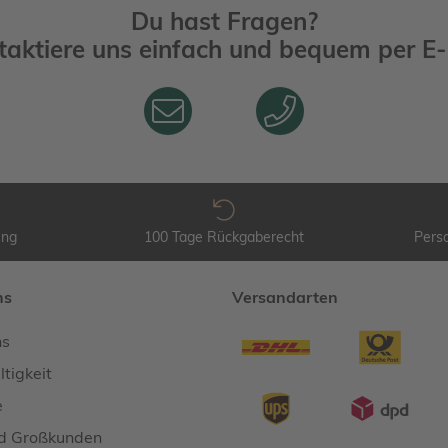
Du hast Fragen?
taktiere uns einfach und bequem per
E-
ung
100 Tage Rückgaberecht
Perso
ns
Versandarten
ns
tigkeit
e
d Großkunden