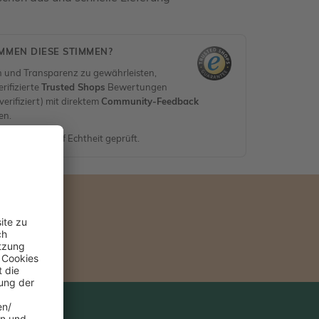
MEN DIESE STIMMEN?
 und Transparenz zu gewährleisten,
rifizierte
Trusted Shops
Bewertungen
erifiziert) mit direktem
Community-Feedback
en.
nen werden auf Echtheit geprüft.