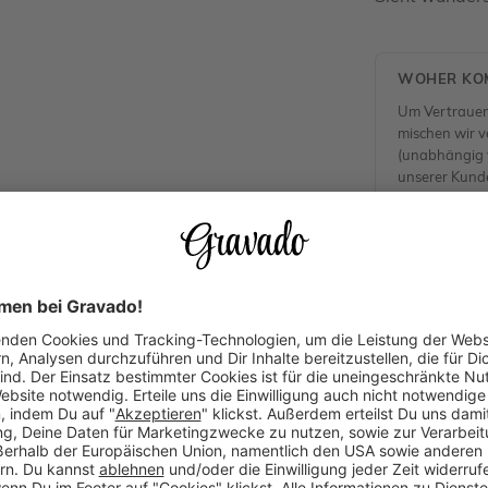
WOHER KOM
Um Vertrauen
mischen wir ve
(unabhängig v
unserer Kund
Alle Rezensio
Dieses Produkt gefällt Dir? Teile es!
Produktempfehlungen