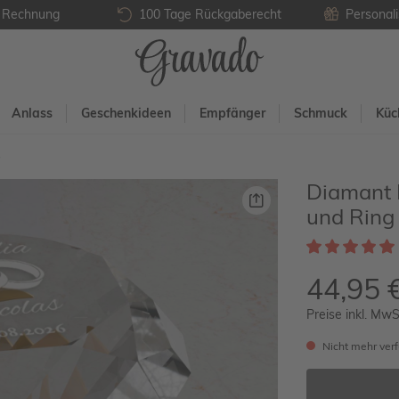
f Rechnung
100 Tage Rückgaberecht
Personali
Anlass
Geschenkideen
Empfänger
Schmuck
Küc
e
Diamant K
und Ring
44,95 
Preise inkl. MwS
Nicht mehr ver