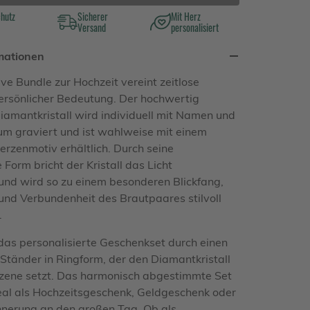
chutz
Sicherer
Mit Herz
Versand
personalisiert
mationen
ve Bundle zur Hochzeit vereint zeitlose
ersönlicher Bedeutung. Der hochwertig
Diamantkristall wird individuell mit Namen und
m graviert und ist wahlweise mit einem
erzenmotiv erhältlich. Durch seine
 Form bricht der Kristall das Licht
 und wird so zu einem besonderen Blickfang,
 und Verbundenheit des Brautpaares stilvoll
.
das personalisierte Geschenkset durch einen
Ständer in Ringform, der den Diamantkristall
Szene setzt. Das harmonisch abgestimmte Set
deal als Hochzeitsgeschenk, Geldgeschenk oder
nnerung an den großen Tag. Ob als