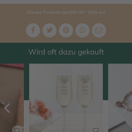
Dieses Produkt gefällt Dir? Teile es!
Wird oft dazu gekauft
Zurück
V