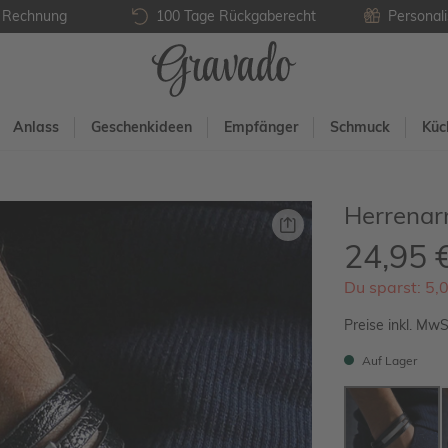
f Rechnung
100 Tage Rückgaberecht
Personali
Anlass
Geschenkideen
Empfänger
Schmuck
Küc
Herrenar
24,95 
Du sparst: 5,
Preise inkl. MwS
Auf Lager