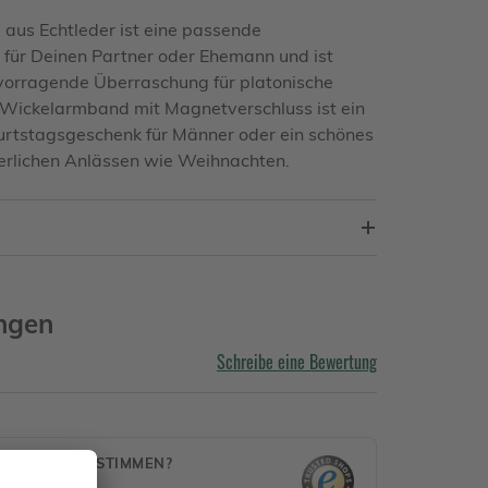
aus Echtleder ist eine passende
für Deinen Partner oder Ehemann und ist
vorragende Überraschung für platonische
 Wickelarmband mit Magnetverschluss ist ein
burtstagsgeschenk für Männer oder ein schönes
ierlichen Anlässen wie Weihnachten.
ngen
Schreibe eine Bewertung
MEN DIESE STIMMEN?