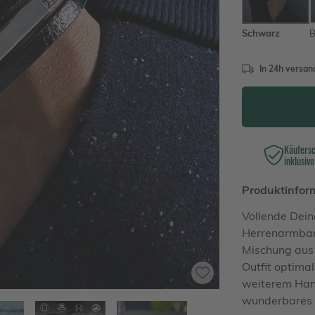
Schwarz
B
In 24h versand
Käufers
inklusive
Produktinfor
Vollende Dei
Herrenarmband
Mischung aus 
Outfit optimal
weiterem Han
wunderbares 