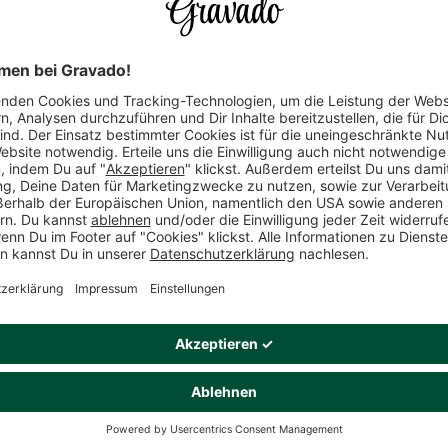
Um Vertrauen
mischen wir ve
(unabhängig v
unserer Kund
Alle Rezensio
Keine B
Produkt
Dieses Produkt gefällt Dir? Teile es!
Wird oft dazu gekauft