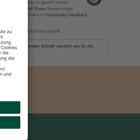
 und Transparenz zu gewährleisten,
rifizierte
Trusted Shops
Bewertungen
erifiziert) mit direktem
Community-Feedback
en.
nen werden auf Echtheit geprüft.
ewertungen gefunden. Schreib' uns jetzt, wie Du das
 findest.