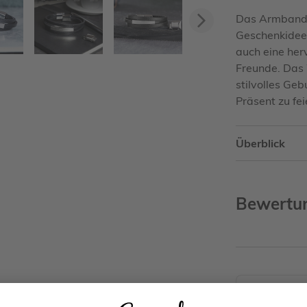
Das Armband 
Vorwärts
Geschenkidee 
auch eine her
Freunde. Das
stilvolles Ge
Präsent zu fe
Überblick
Bewertu
WOHER KOM