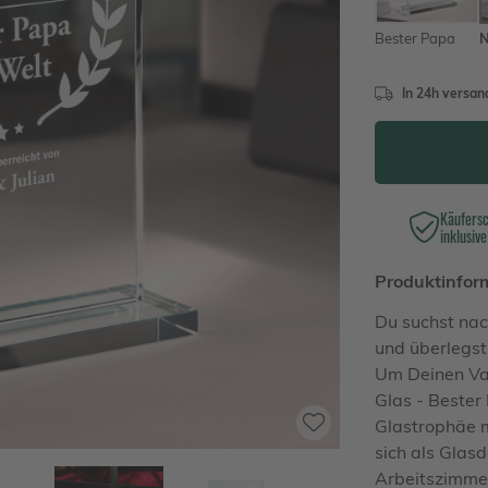
Bester Papa
In 24h versand
Käufers
inklusive
Produktinfor
Du suchst na
und überlegs
Um Deinen Vat
Glas - Bester
Glastrophäe m
sich als Glas
Arbeitszimmer