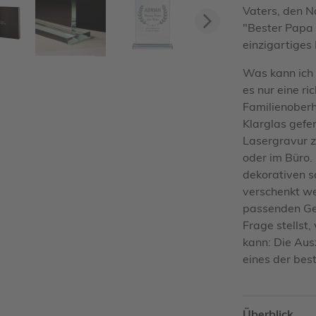
Vaters, den 
"Bester Papa 
Vorwärts
einzigartiges
Was kann ich
es nur eine ri
Familienoberh
Klarglas gefe
Lasergravur 
oder im Büro. 
dekorativen s
verschenkt w
passenden Ges
Frage stellst
kann: Die Aus
eines der bes
Überblick