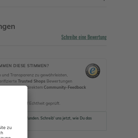
ngen
Schreibe eine Bewertung
MEN DIESE STIMMEN?
 und Transparenz zu gewährleisten,
rifizierte
Trusted Shops
Bewertungen
erifiziert) mit direktem
Community-Feedback
en.
nen werden auf Echtheit geprüft.
ewertungen gefunden. Schreib' uns jetzt, wie Du das
 findest.