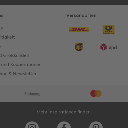
ns
Versandarten
ns
tigkeit
e
d Großkunden
 und Kooperationen
ine & Newsletter
Mehr Inspirationen finden: