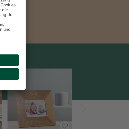
%
Vorwärts