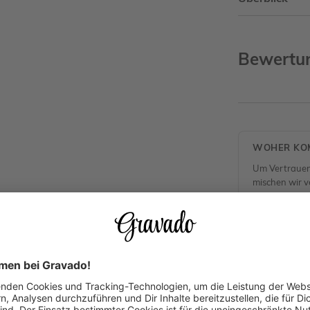
Bewertu
WOHER KOM
Um Vertrauen
mischen wir ve
(unabhängig v
unserer Kund
Alle Rezensio
Keine B
Produkt