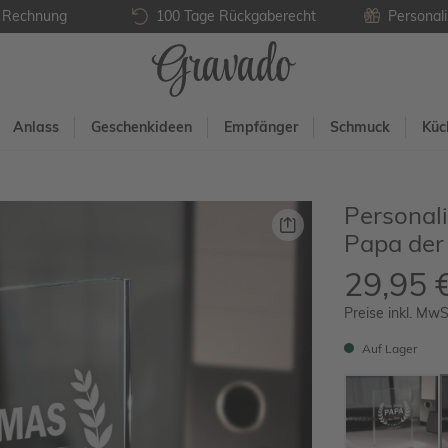
f Rechnung
100 Tage Rückgaberecht
Personali
Anlass
Geschenkideen
Empfänger
Schmuck
Küc
Personali
Papa der
29,95 
Preise inkl. MwS
Auf Lager