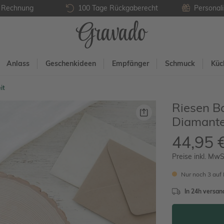
f Rechnung
100 Tage Rückgaberecht
Personali
Anlass
Geschenkideen
Empfänger
Schmuck
Küc
it
Riesen B
Diamanten
44,95 
Preise inkl. MwS
Nur noch 3 auf
In 24h versand