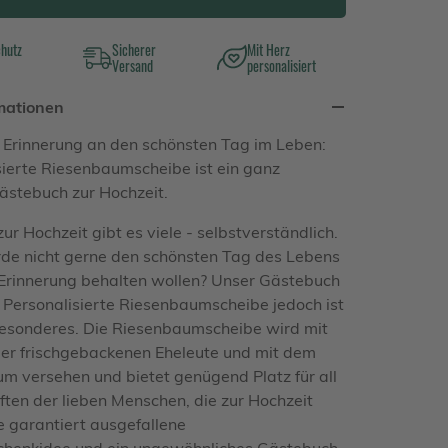
chutz
Sicherer
Mit Herz
Versand
personalisiert
mationen
 Erinnerung an den schönsten Tag im Leben:
sierte Riesenbaumscheibe ist ein ganz
ästebuch zur Hochzeit.
r Hochzeit gibt es viele - selbstverständlich.
de nicht gerne den schönsten Tag des Lebens
 Erinnerung behalten wollen? Unser Gästebuch
- Personalisierte Riesenbaumscheibe jedoch ist
esonderes. Die Riesenbaumscheibe wird mit
 der frischgebackenen Eheleute und mit dem
m versehen und bietet genügend Platz für all
iften der lieben Menschen, die zur Hochzeit
 garantiert ausgefallene
chenkidee und ein ungewöhnliches Gästebuch