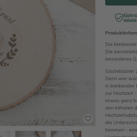
Käufers
inklusive
Produktinfor
Die bleibende
Die personali
besonderes G
Gästebücher zu
Denn wer wür
in bleibender
zur Hochzeit 
etwas ganz b
den Initialen
Hochzeitsdatu
die Unterschr
kommen - eine
Hochzeitsges