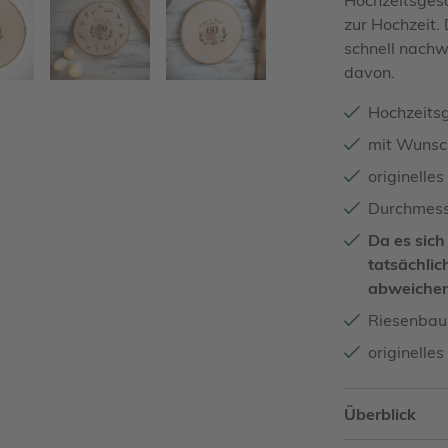
zur Hochzeit.
schnell nachw
davon.
Hochzeits
mit Wunsc
originelle
Durchmesse
Da es sich
tatsächlic
abweiche
Riesenbaum
originelle
Überblick