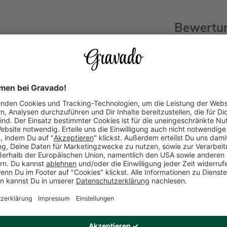
Bewertu
WOHER KOM
Um Vertrauen
mischen wir ve
(unabhängig v
unserer Kund
Alle Rezensio
Keine B
Produkt