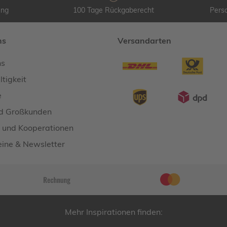
ung
100 Tage Rückgaberecht
Perso
ns
Versandarten
ns
tigkeit
e
d Großkunden
 und Kooperationen
ine & Newsletter
Mehr Inspirationen finden: