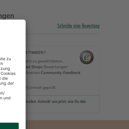
ngen
Schreibe eine Bewertung
MEN DIESE STIMMEN?
 und Transparenz zu gewährleisten,
rifizierte
Trusted Shops
Bewertungen
erifiziert) mit direktem
Community-Feedback
en.
nen werden auf Echtheit geprüft.
ewertungen gefunden. Schreib' uns jetzt, wie Du das
 findest.