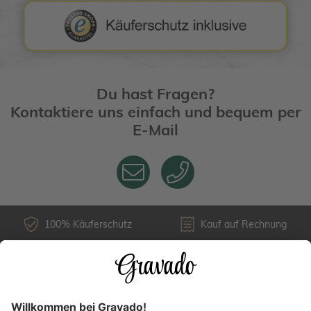
Du hast Fragen?
Kontaktiere uns einfach und bequem per
E-Mail
100% Käuferschutz
Kauf auf Rechnung
Kundenservice
Versandarten