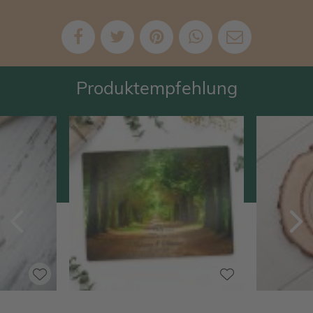
Produktempfehlung
Zurück
V