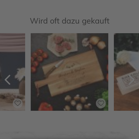
Wird oft dazu gekauft
Zurück
V