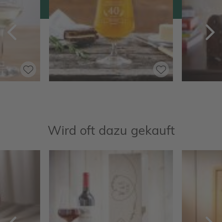
Zurück
V
Wird oft dazu gekauft