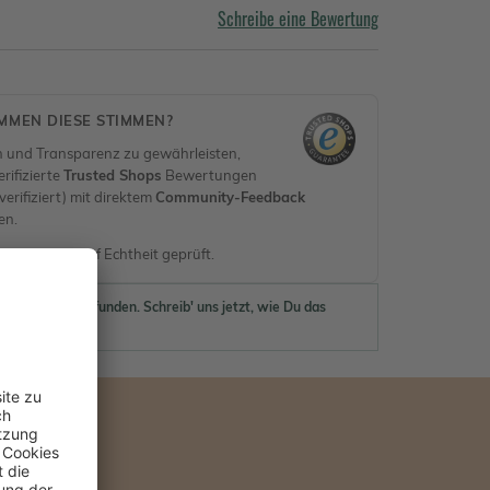
Schreibe eine Bewertung
MEN DIESE STIMMEN?
 und Transparenz zu gewährleisten,
rifizierte
Trusted Shops
Bewertungen
erifiziert) mit direktem
Community-Feedback
en.
nen werden auf Echtheit geprüft.
ewertungen gefunden. Schreib' uns jetzt, wie Du das
 findest.