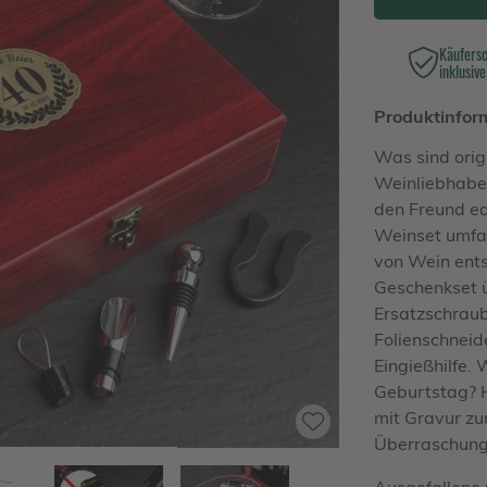
Käufers
inklusive
Produktinfor
Was sind orig
Weinliebhaber
den Freund e
Weinset umfas
von Wein ents
Geschenkset ü
Ersatzschrau
Folienschneid
Eingießhilfe
Geburtstag? H
mit Gravur zu
Überraschung
Ausgefallene 