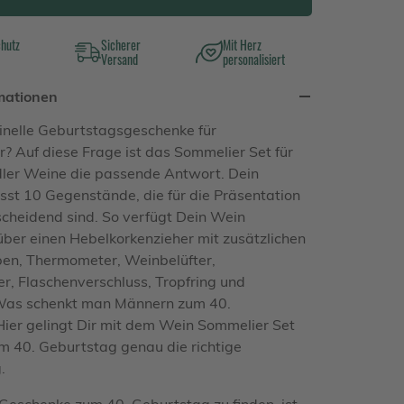
chutz
Sicherer
Mit Herz
Versand
personalisiert
mationen
inelle Geburtstagsgeschenke für
? Auf diese Frage ist das Sommelier Set für
dler Weine die passende Antwort. Dein
st 10 Gegenstände, die für die Präsentation
cheidend sind. So verfügt Dein Wein
ber einen Hebelkorkenzieher mit zusätzlichen
ben, Thermometer, Weinbelüfter,
er, Flaschenverschluss, Tropfring und
. Was schenkt man Männern zum 40.
ier gelingt Dir mit dem Wein Sommelier Set
m 40. Geburtstag genau die richtige
.
Geschenke zum 40. Geburtstag zu finden, ist