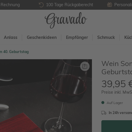
f Rechnung
100 Tage Rückgaberecht
Personali
Anlass
Geschenkideen
Empfänger
Schmuck
Küc
m 40. Geburtstag
Wein Som
Geburtst
39,95 
Preise inkl. MwS
Auf Lager
In 24h versand