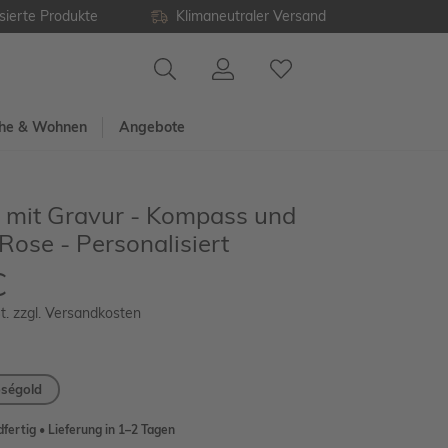
sierte Produkte
Klimaneutraler Versand
he & Wohnen
Angebote
e mit Gravur - Kompass und
ose - Personalisiert
€
t. zzgl. Versandkosten
ségold
fertig • Lieferung in 1–2 Tagen