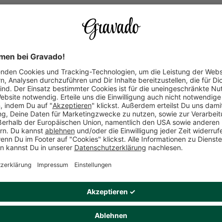
WOHER KOM
Um Vertrauen
mischen wir ve
(unabhängig v
unserer Kund
Alle Rezensio
Keine B
Produkt
Dieses Produkt gefällt Dir? Teile es!