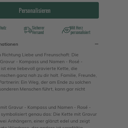
Personalisieren
chutz
Sicherer
Mit Herz
Versand
personalisiert
mationen
n Richtung Liebe und Freunschaft: Die
t Gravur - Kompass und Namen - Rosé -
 ist eine liebevoll gravierte Kette, die
schen ganz nah zu dir holt. Familie, Freunde,
Partnerin: Ein Weg, der am Ende zu solchen
sonderen Menschen führt, kann gar nicht
 mit Gravur - Kompass und Namen - Rosé -
t symbolisiert genau das: Die Kette mit Gravur
wei Anhängern, einer glänzt edel und zeigt
zte Windrose, der andere ist sorgfältig