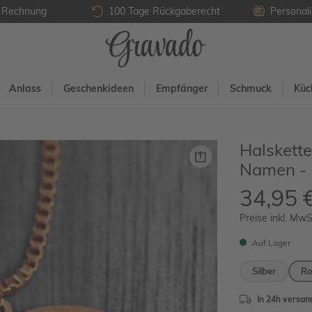
f Rechnung
100 Tage Rückgaberecht
Personali
Anlass
Geschenkideen
Empfänger
Schmuck
Küc
Halskett
Namen - R
34,95 
Preise inkl. MwS
Auf Lager
Silber
Ro
In 24h versand