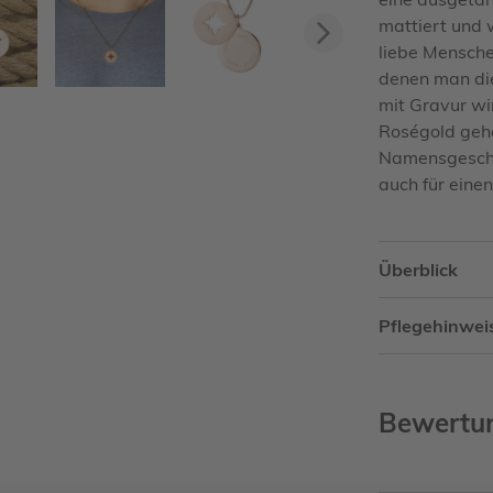
mattiert und 
Vorwärts
liebe Mensche
denen man die 
mit Gravur wir
Roségold gehal
Namensgeschen
auch für einen
Überblick
Pflegehinwei
Bewertu