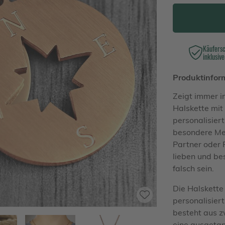
Käufers
inklusive
Produktinfor
Zeigt immer i
Halskette mi
personalisiert
besondere Men
Partner oder 
lieben und be
falsch sein.
Die Halskette
personalisier
besteht aus z
eine ausgetan