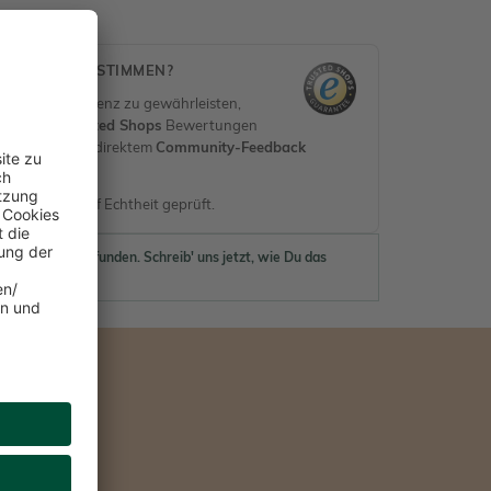
MEN DIESE STIMMEN?
 und Transparenz zu gewährleisten,
rifizierte
Trusted Shops
Bewertungen
erifiziert) mit direktem
Community-Feedback
en.
nen werden auf Echtheit geprüft.
ewertungen gefunden. Schreib' uns jetzt, wie Du das
 findest.