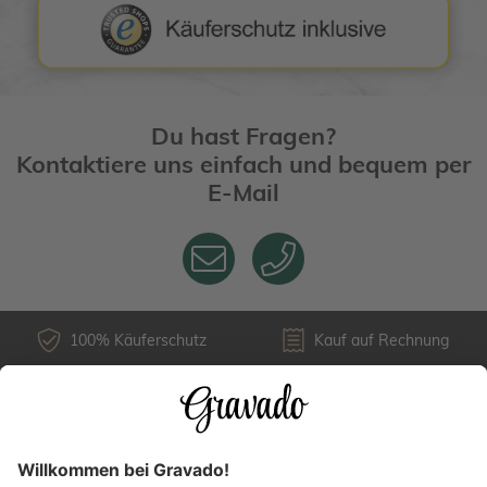
Du hast Fragen?
Kontaktiere uns einfach und bequem per
E-Mail
100% Käuferschutz
Kauf auf Rechnung
Kundenservice
Versandarten