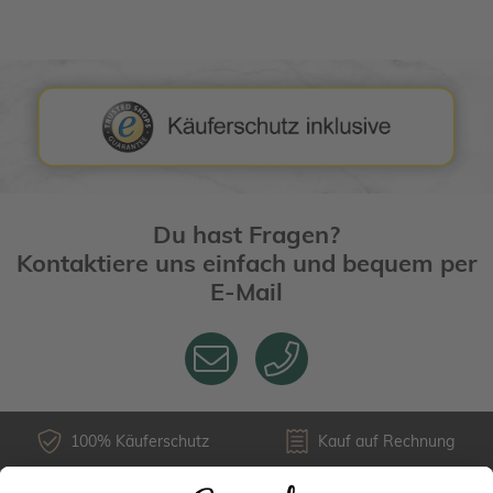
Du hast Fragen?
Kontaktiere uns einfach und bequem per
E-Mail
100% Käuferschutz
Kauf auf Rechnung