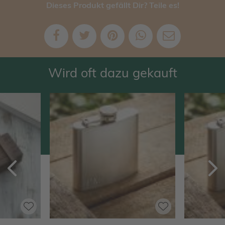
Dieses Produkt gefällt Dir? Teile es!
Wird oft dazu gekauft
Zurück
V