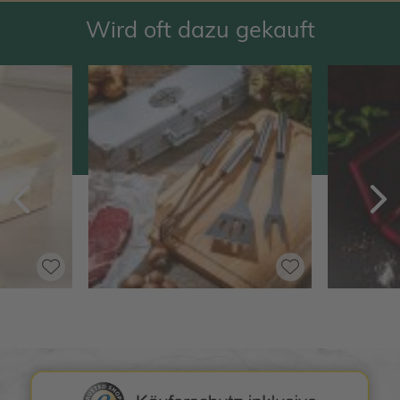
Wird oft dazu gekauft
Zurück
V