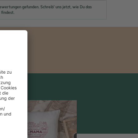
ewertungen gefunden. Schreib' uns jetzt, wie Du das
 findest.
%