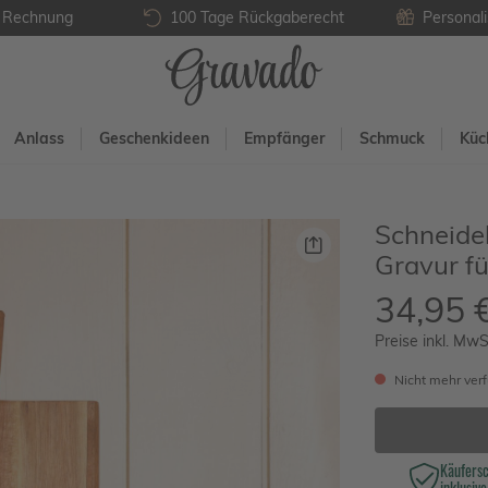
f Rechnung
100 Tage Rückgaberecht
Personali
Anlass
Geschenkideen
Empfänger
Schmuck
Küc
Schneideb
Gravur f
34,95 
Preise inkl. MwS
Nicht mehr ver
Käufers
inklusive