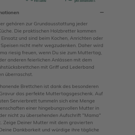
mationen
er gehören zur Grundausstattung jeder
Küche. Die praktischen Holzbretter kommen
m Einsatz und sind beim Kochen, Anrichten oder
n Speisen nicht mehr wegzudenken. Daher wird
ma riesig freuen, wenn Du sie zum Muttertag,
er anderen feierlichen Anlässen mit dem
ühstücksbrettchen mit Griff und Lederband
n überraschst.
honende Brettchen ist dank des besonderen
Gravur das perfekte Muttertagsgeschenk. Auf
sten Servierbrett tummeln sich eine Menge
igenschaften einer hingebungsvollen Mutter in
der nicht zu übersehenden Aufschrift "Mama"
t. Zeige Deiner Mutter mit dem gravierten
 Deine Dankbarkeit und würdige ihre tägliche