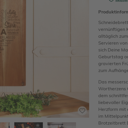
Produktinfor
Schneidebrett
vernünftigen 
alltäglich zu
Servieren vo
sich Deine Ma
Geburtstag od
gravierten Fr
zum Aufhänge
Das messersc
Wortherzens 
dem schnittfe
liebevoller E
Herzform mit 
im Mittelpunk
Brotzeitbrett