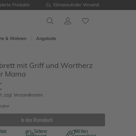
sierte Produkte
Klimaneutraler Versand
he & Wohnen
Angebote
rett mit Griff und Wortherz
ür Mama
€
t. zzgl. Versandkosten
fügbar
In den Warenkorb
chutz
Sicherer
Mit Herz
Versand
personalisiert