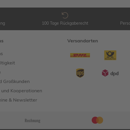
ung
100 Tage Rückgaberecht
Perso
ns
Versandarten
ns
tigkeit
e
d Großkunden
 und Kooperationen
ine & Newsletter